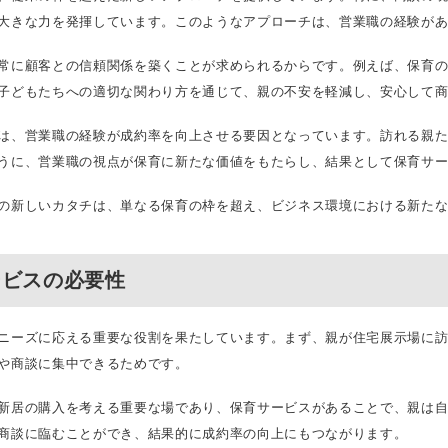
大きな力を発揮しています。このようなアプローチは、営業職の経験が
常に顧客との信頼関係を築くことが求められるからです。例えば、保育
子どもたちへの適切な関わり方を通じて、親の不安を軽減し、安心して
は、営業職の経験が成約率を向上させる要因となっています。訪れる親
うに、営業職の視点が保育に新たな価値をもたらし、結果として保育サ
の新しいカタチは、単なる保育の枠を超え、ビジネス環境における新た
ービスの必要性
ニーズに応える重要な役割を果たしています。まず、親が住宅展示場に
や商談に集中できるためです。
新居の購入を考える重要な場であり、保育サービスがあることで、親は
商談に臨むことができ、結果的に成約率の向上にもつながります。